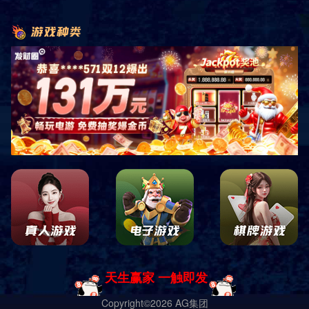
备案号：
ICP备29957564号-7
SiteMap
Copyright © 2002-2024 版权所有
网站首页