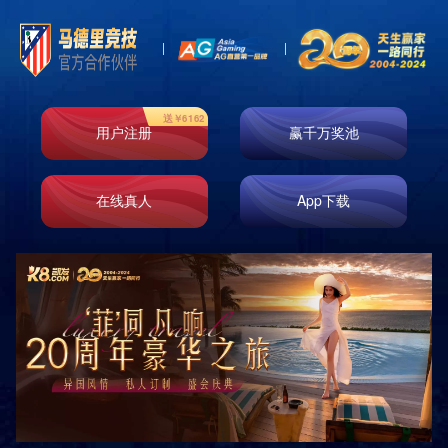
真空挤出机
湿式轮撵机
高速搅拌机
锤式破碎机
风选式破碎机
箱式给料机
手 机：
13988888888
地 址：广东省广州市番禺经济开发区