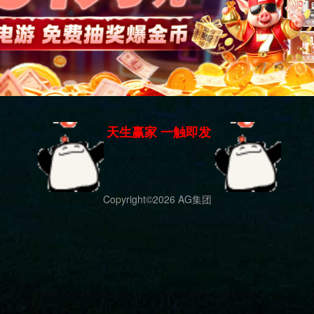
应用，对提高生产效率和产品质量具有重要作用。
| 新闻动态
| 工程案例
| 在线留言
| 行业应用
| 视频中心
| 联系我