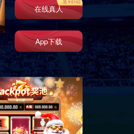
主页
>
行业应用
过程中，它能够实现高效、均匀的混合，确保矿石中的有效成
量稳定、性能优良。湿式轮碾机的高效混合和研磨功能使其成
材料。湿式轮碾机能够提供均匀、高效的混合效果，确保建材