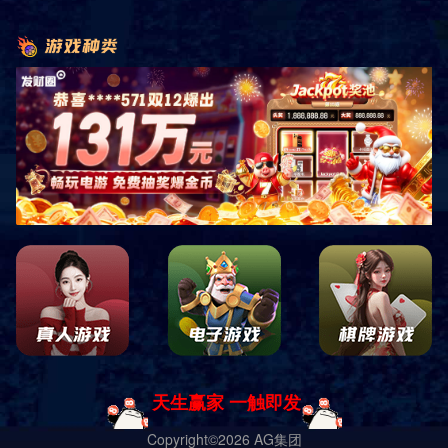
手 机：
13988888888
地 址：广东省广州市番禺经济开发区
备案号：
ICP备29957564号-7
SiteMap
Copyright © 2002-2024 版权所有
网站首页